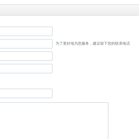
为了更好地为您服务，建议留下您的联系电话